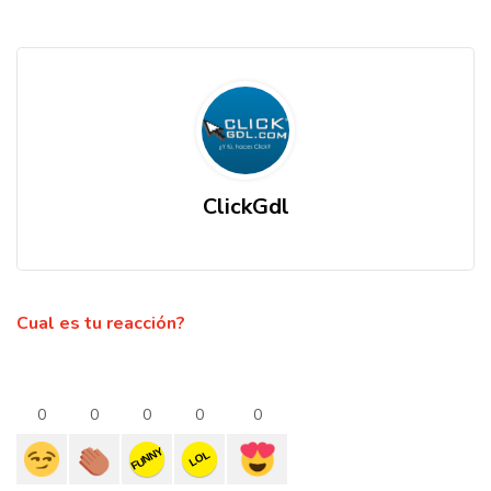
ClickGdl
Cual es tu reacción?
0
0
0
0
0
FUNNY
LOL