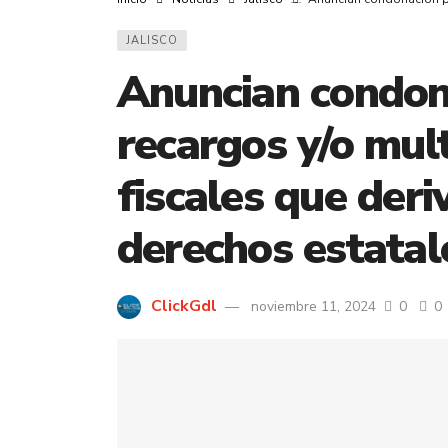
JALISCO
Anuncian condona
recargos y/o mult
fiscales que der
derechos estatal
ClickGdl
noviembre 11, 2024
0
0