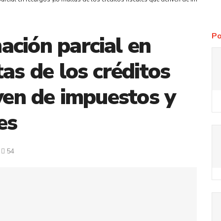
Po
ción parcial en
as de los créditos
iven de impuestos y
es
54