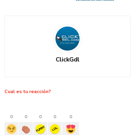
ClickGdl
Cual es tu reacción?
0
0
0
0
0
FUNNY
LOL