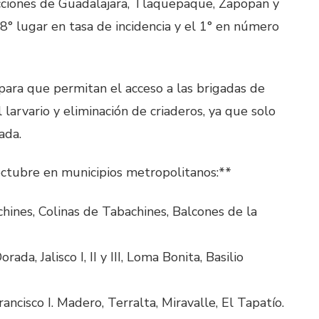
icciones de Guadalajara, Tlaquepaque, Zapopan y
l 8° lugar en tasa de incidencia y el 1° en número
 para que permitan el acceso a las brigadas de
 larvario y eliminación de criaderos, ya que solo
ada.
 octubre en municipios metropolitanos:**
ines, Colinas de Tabachines, Balcones de la
a, Jalisco I, II y III, Loma Bonita, Basilio
cisco I. Madero, Terralta, Miravalle, El Tapatío.