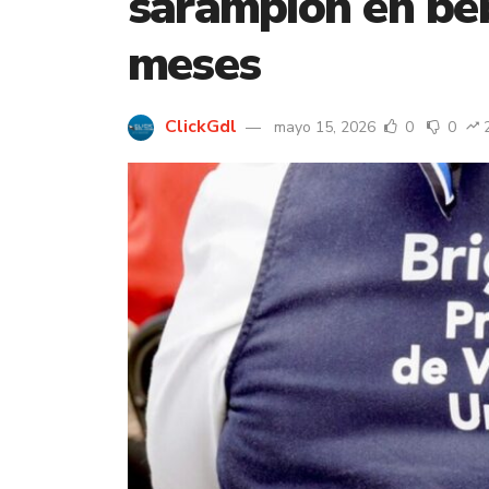
sarampión en be
meses
ClickGdl
mayo 15, 2026
0
0