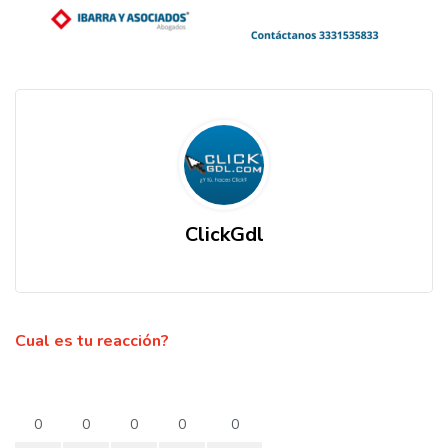
ClickGdl
Cual es tu reacción?
0
0
0
0
0