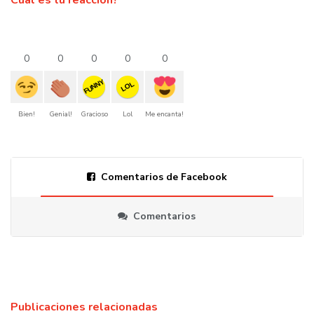
Cual es tu reacción?
0
0
0
0
0
FUNNY
LOL
Bien!
Genial!
Gracioso
Lol
Me encanta!
Comentarios de Facebook
Comentarios
Publicaciones relacionadas