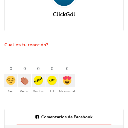
ClickGdl
Cual es tu reacción?
0
0
0
0
0
FUNNY
LOL
Bien!
Genial!
Gracioso
Lol
Me encanta!
Comentarios de Facebook