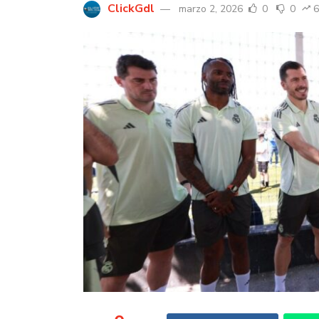
ClickGdl
marzo 2, 2026
0
0
6